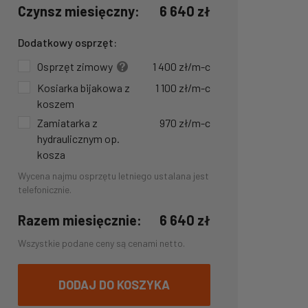
Czynsz miesięczny:
6 640
zł
Dodatkowy osprzęt:
Osprzęt zimowy
1 400
zł
/m-c
Kosiarka bijakowa z
1 100
zł
/m-c
koszem
Zamiatarka z
970
zł
/m-c
hydraulicznym op.
kosza
Wycena najmu osprzętu letniego ustalana jest
telefonicznie.
Razem miesięcznie:
6 640
zł
Wszystkie podane ceny są cenami netto.
DODAJ DO KOSZYKA