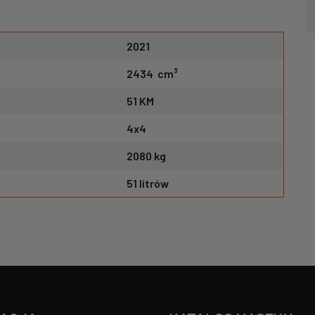
2021
2434
cm³
51 KM
4x4
2080 kg
51 litrów