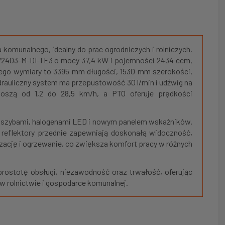
komunalnego, idealny do prac ogrodniczych i rolniczych.
 V2403-M-DI-TE3 o mocy 37,4 kW i pojemności 2434 ccm,
ego wymiary to 3395 mm długości, 1530 mm szerokości,
rauliczny system ma przepustowość 30 l/min i udźwig na
oszą od 1,2 do 28,5 km/h, a PTO oferuje prędkości
i szybami, halogenami LED i nowym panelem wskaźników.
reflektory przednie zapewniają doskonałą widoczność,
zację i ogrzewanie, co zwiększa komfort pracy w różnych
 prostotę obsługi, niezawodność oraz trwałość, oferując
w rolnictwie i gospodarce komunalnej.