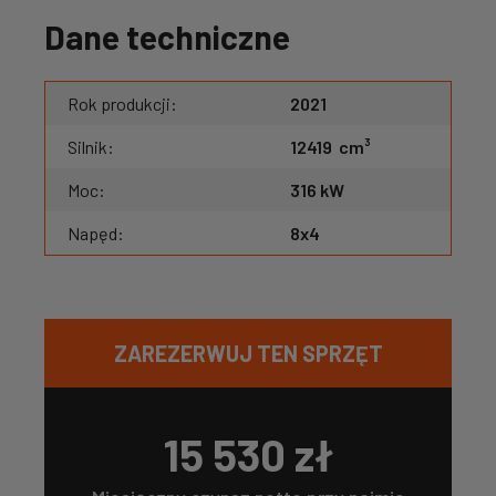
Dane techniczne
Rok produkcji:
2021
Silnik:
12419
cm³
Moc:
316 kW
Napęd:
8x4
ZAREZERWUJ TEN SPRZĘT
15 530
zł